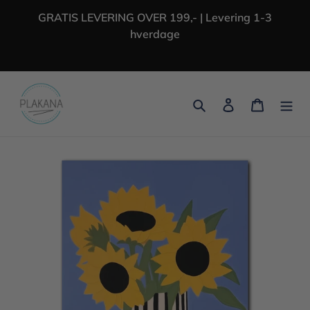
Gå
GRATIS LEVERING OVER 199,- | Levering 1-3
til
hverdage
indhold
Søg
Log ind
Indkøbs