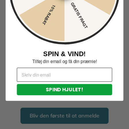
frisk og livlig stemning. Den stribede vase tilføjer en
GRATIS FRAGT
15% RABAT
moderne og stilfuld touch til det enkle, men
iøjnefaldende design. Perfekt til at bringe lidt solskin
og glæde ind i ethvert rum.
Kundeanmeldelser
SPIN & VIND!
Tilføj din email og få din præmie!
Email
Ingen anmeldelser endnu.
SPIND HJULET!
Del din oplevelse og hjælp andre med at vælge
rigtigt.
Bliv den første til at anmelde