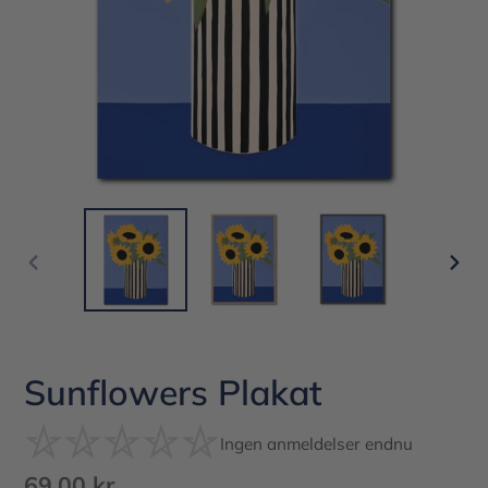
FORRIGE
NÆS
BILLEDE
BIL
Sunflowers Plakat
Ingen anmeldelser endnu
Normalpris
69,00 kr