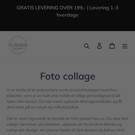
Gå
GRATIS LEVERING OVER 199,- | Levering 1-3
til
hverdage
indhold
Søg
Log ind
Indkøbs
K
Foto collage
o
Vi er stolte af at præsentere vores produktkategori med foto
l
plakater, som er en helt unik måde at tilføje personlighed til dit
hjem eller kontor. Du kan nemt uploade dine egne billeder og få
l
dem trykt på en smuk og stilfuld plakat.
e
Det er nemt og enkelt at bestille en foto plakat hos os. Du skal blot
vælge størrelsen på plakaten, uploade dit foretrukne billede og
k
vælge det design, der passer bedst til dine ønsker og behov. Hvis