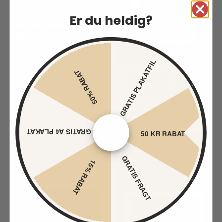
Er du heldig?
GRATIS PLAKATFIL
50% RABAT
Polaroid collage 1
Fotoplakat m/kant
fra
179,00 kr
Normalpris
(portræt)
fra
179,00 kr
Normalpris
GRATIS A4 PLAKAT
50 KR RABAT
Fotoplakat
Fotoplakat
(landskab)
m/kant
GRATIS FRAGT
15% RABAT
(landskab)