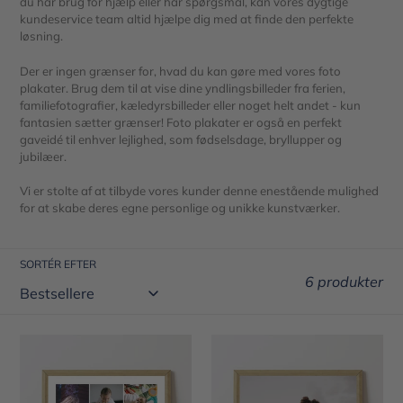
du har brug for hjælp eller har spørgsmål, kan vores dygtige
t
kundeservice team altid hjælpe dig med at finde den perfekte
løsning.
i
Der er ingen grænser for, hvad du kan gøre med vores foto
o
plakater. Brug dem til at vise dine yndlingsbilleder fra ferien,
familiefotografier, kæledyrsbilleder eller noget helt andet - kun
n
fantasien sætter grænser! Foto plakater er også en perfekt
gaveidé til enhver lejlighed, som fødselsdage, bryllupper og
:
jubilæer.
Vi er stolte af at tilbyde vores kunder denne enestående mulighed
for at skabe deres egne personlige og unikke kunstværker.
SORTÉR EFTER
6 produkter
Foto
Fotoplakat
collage
(portræt)