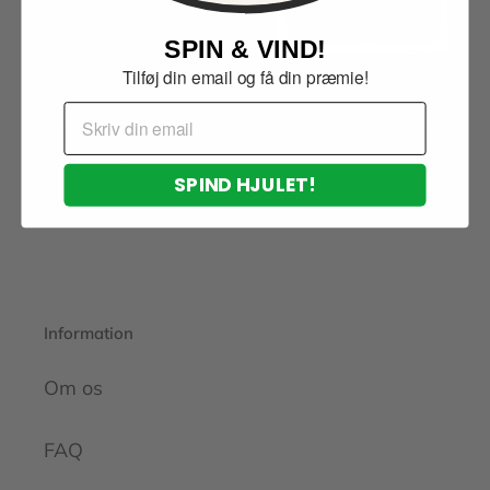
SPIN & VIND!
Tilføj din email og få din præmie!
Email
Fotoplakat (landskab)
Fotoplakat m/kant
fra
179,00 kr
Normalpris
(landskab)
SPIND HJULET!
fra
179,00 kr
Normalpris
Information
Om os
FAQ