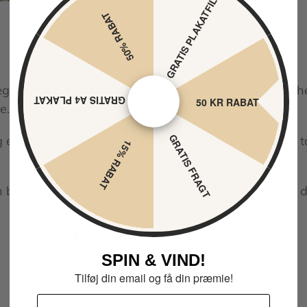
GRATIS PLAKATFIL
50% RABAT
gen. Den moderne stil og de forskellige farvemulighed
GRATIS A4 PLAKAT
50 KR RABAT
le.
GRATIS FRAGT
ller hvilken tilknytning du har til byen, kan du alti
15% RABAT
en by plakat og selv bestemme kortets fremtræden er
Kundeanmeldelser
SPIN & VIND!
Tilføj din email og få din præmie!
Email