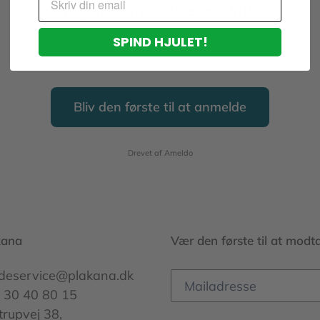
Ingen anmeldelser endnu.
SPIND HJULET!
Del din oplevelse og hjælp andre med at vælge
rigtigt.
Bliv den første til at anmelde
Drevet af Ameldo
kana
Vær den første til at modt
deservice@plakana.dk
 30 40 80 15
trupvej 38,