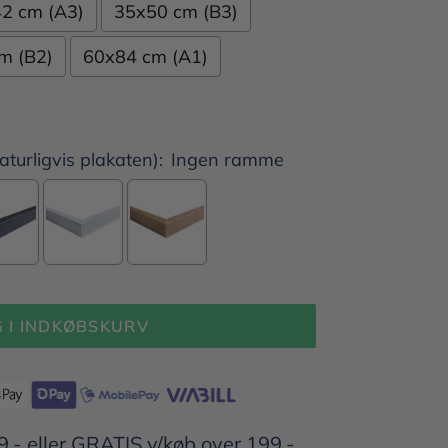
2 cm (A3)
35x50 cm (B3)
m (B2)
60x84 cm (A1)
urligvis plakaten):
Ingen ramme
 I INDKØBSKURV
9,- eller GRATIS v/køb over 199,-