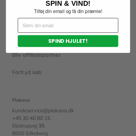
SPIN & VIND!
Refusionspolitik
Tilføj din email og få din præmie!
Privatlivspolitik
Email
Leveringsbetingelser
SPIND HJULET!
Bliv affiliatepartner
Fortryd køb
Plakana
kundeservice@plakana.dk
+45 30 40 80 15
Ebstrupvej 38,
8600 Silkeborg