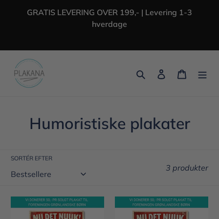
Gå
GRATIS LEVERING OVER 199,- | Levering 1-3
til
hverdage
indhold
Søg
Log ind
Indkøbs
K
Humoristiske plakater
o
l
SORTÉR EFTER
3 produkter
l
e
Nu
Nu
k
det
det