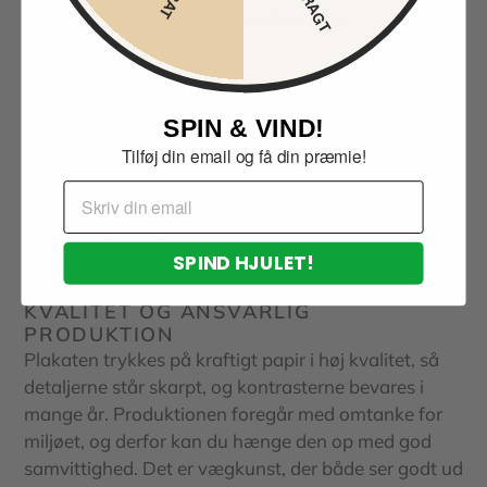
naturligt ind – og samtidig skille sig ud.
PERFEKT SOM GAVE
Vil du give en gave, der skiller sig ud? Så er
Lightning Face plakat et oplagt valg. Den er både
SPIN & VIND!
stilfuld og dybt symbolsk, hvilket gør den ideel til en
Tilføj din email og få din præmie!
ven eller et familiemedlem, der elsker kunst, natur
Email
eller stærke motiver. Den passer til både fødselsdag,
indflyttergave og som en overraskelse til en, der
fortjener noget helt særligt.
SPIND HJULET!
KVALITET OG ANSVARLIG
PRODUKTION
Plakaten trykkes på kraftigt papir i høj kvalitet, så
detaljerne står skarpt, og kontrasterne bevares i
mange år. Produktionen foregår med omtanke for
miljøet, og derfor kan du hænge den op med god
samvittighed. Det er vægkunst, der både ser godt ud