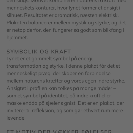
den slags. Motivet kombinerer naturens rå kraft med
menneskets konturer, hvor lynet former et ansigt i
silhuet. Resultatet er dramatisk, næsten elektrisk.
Plakaten balancerer mellem mystik og styrke, og det
er netop derfor, den fungerer så godt som blikfang i
hjemmet.
SYMBOLIK OG KRAFT
Lynet er et gammelt symbol på energi,
transformation og styrke. I denne plakat får det et
menneskeligt præg, der skaber en forbindelse
mellem naturens kræfter og vores egen indre styrke.
Ansigtet i profilen kan tolkes på mange måder –
som et symbol på identitet, på indre kraft eller
måske endda på sjælens gnist. Det er en plakat, der
inviterer til refleksion, og som gør ethvert rum mere
levende.
ET MOTIV DER VÆKKER FØLELSER