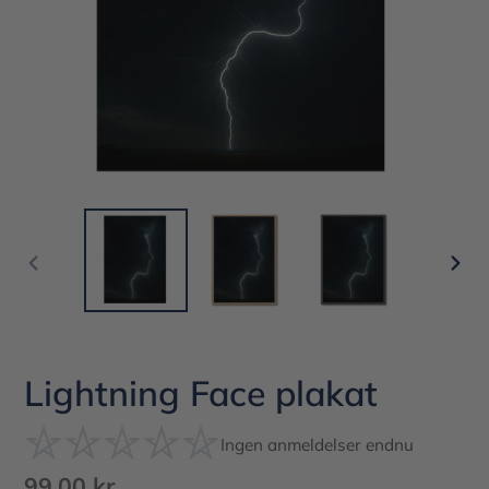
FORRIGE
NÆS
BILLEDE
BIL
Lightning Face plakat
Ingen anmeldelser endnu
Normalpris
99,00 kr