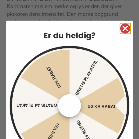
Kontrasten mellem mørke og lys er det, der giver
plakaten dens intensitet. Den mørke baggrund
understreger lynets klare streger, så ansigtets profil
næsten synes at lyse. Når du hænger den op, er det
Er du heldig?
ikke bare en dekoration – det er et stykke kunst, der
skaber stemning. Den kan give ro, fordi den er enkel
i sit udtryk, men også energi, fordi lynet stråler af
bevægelse og kraft.
GRATIS PLAKATFIL
50% RABAT
EN PLAKAT TIL MANGE RUM
Lightning Face plakat fungerer i mange forskellige
indretninger. I stuen kan den være et dramatisk
midtpunkt, i soveværelset en stemningsskaber, og i
GRATIS A4 PLAKAT
kontoret en påmindelse om kreativitetens gnist. Den
50 KR RABAT
er både moderne og tidløs, og det gør den nem at
kombinere med andre plakater og kunstværker.
GRATIS FRAGT
15% RABAT
Uanset om du går efter et minimalistisk look eller en
mere eklektisk billedvæg, vil denne plakat falde