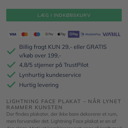
LÆG I INDKØBSKURV
Lægger
produkt
i
Billig fragt KUN 29,- eller GRATIS
din
v/køb over 199,-
indkøbskurv
4,8/5 stjerner på TrustPilot
Lynhurtig kundeservice
Hurtig levering
LIGHTNING FACE PLAKAT – NÅR LYNET
RAMMER KUNSTEN
Der findes plakater, der ikke bare dekorerer et rum,
men forvandler det. Lightning Face plakat er en af