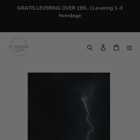
Gå
GRATIS LEVERING OVER 199,- | Levering 1-3
til
hverdage
indhold
Søg
Log ind
Indkøbs