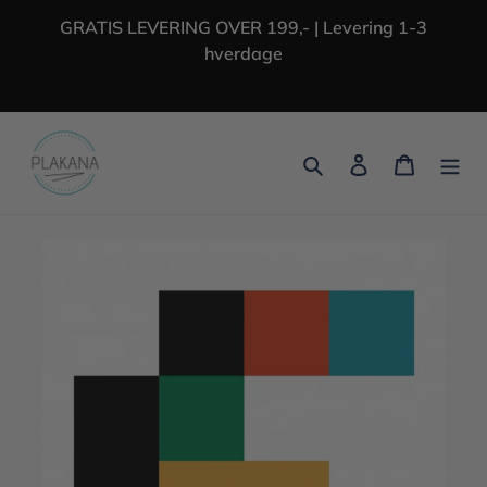
Gå
GRATIS LEVERING OVER 199,- | Levering 1-3
til
hverdage
indhold
Søg
Log ind
Indkøbs