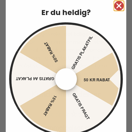
Er du heldig?
Bauhaus no 4 plakaten er inspireret af den
tyske Bauhaus skole, som bar en banebrydende
kunst- og designskole i det tidlige 20.
GRATIS PLAKATFIL
århundrede. Plakaterne er minimalistiske og
50% RABAT
enkle i en stil som fokuserer på geometriske
former, farver og tydelig typografi. En simpel og
minimalistisk plakat til det moderne hjem. Hos
os kan du selv vælge farvetemaet på plakaten.
GRATIS A4 PLAKAT
50 KR RABAT
Kundeanmeldelser
GRATIS FRAGT
15% RABAT
Ingen anmeldelser endnu.