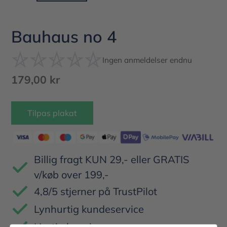
Bauhaus no 4
Ingen anmeldelser endnu
Normalpris
179,00 kr
Tilpas plakat
Lægger
produkt
i
Billig fragt KUN 29,- eller GRATIS
din
v/køb over 199,-
indkøbskurv
4,8/5 stjerner på TrustPilot
Lynhurtig kundeservice
Hurtig levering