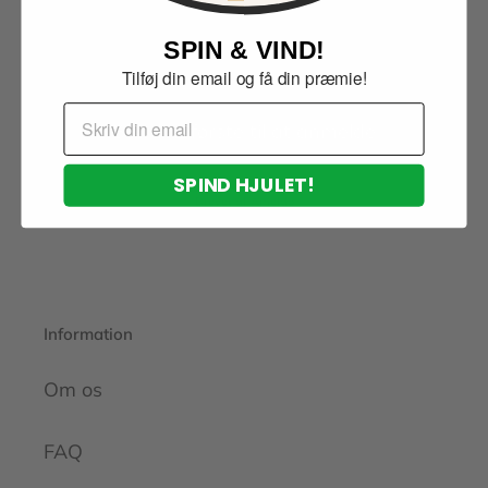
Del din oplevelse og hjælp andre med at vælge
SPIN & VIND!
rigtigt.
Tilføj din email og få din præmie!
Email
Bliv den første til at anmelde
SPIND HJULET!
Drevet af Ameldo
Information
Om os
FAQ